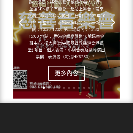
融的樂章，將愛的種子植根在每人心裡，
並讓SEN孩子有機會一起站上舞台，帶來
充滿生命力的精彩演出！ 日期：2025年10
月11日(星期六) 兩場表演時間︰ 第一場時
間︰10:30-12:00 第二場時間︰13:30-
15:00 地點： 香港金鐘夏慤道16號遠東金
融中心1樓大禮堂(中國基督教播道會港福
堂) 項目：個人表演、小組合奏及樂隊演出
票價：表演者（每張HK$280）*...
更多內容