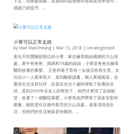
下去，現衝破阻礙，當遇到問題就會向老師及同學查問，
成績已經提升。...
小菁可以正常走路
by
Vian VianCheung
|
Mar 13, 2018
|
Uncategorized
患先天性髖關節脫位的小菁，家住赫章縣結構鄉的大山深
處，家中有爸爸、媽媽和19歲的姐姐，小菁是爸爸在赫章
醫院收養的棄嬰。 王爸和妻子育有一女後沒有再生育。女
兒自小一人孤單長大，直到離家讀書，兩人實感孤寂，也
覺得女兒沒有玩伴，於是在女兒十歲時便動了收養的念
頭，直到2009年在友人的幫助下，他們才實現了這個願
望，收養了一個醫院棄嬰。小菁爲他們帶來了很多安慰和
樂趣，雖然居住在條件艱苦的大山深處，過著清貧的生
活，但他們的生活無疑是快樂的。...