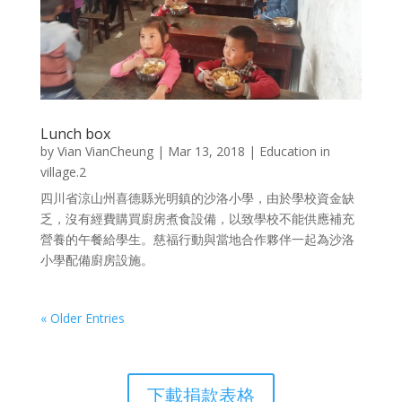
Lunch box
by
Vian VianCheung
|
Mar 13, 2018
|
Education in
village.2
四川省涼山州喜德縣光明鎮的沙洛小學，由於學校資金缺
乏，沒有經費購買廚房煮食設備，以致學校不能供應補充
營養的午餐給學生。慈福行動與當地合作夥伴一起為沙洛
小學配備廚房設施。
« Older Entries
下載捐款表格