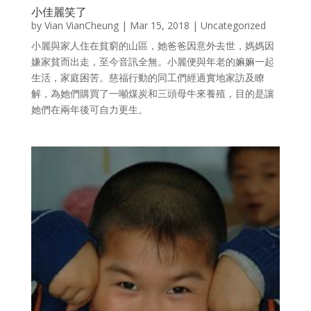
小佳麗笑了
by
Vian VianCheung
|
Mar 15, 2018
|
Uncategorized
小麗與家人住在貧窮的山區，她爸爸因意外去世，媽媽因
嫌家貧而出走，至今音訊全無。小麗便與年老的嫲嫲一起
生活，家庭困苦。慈福行動的同工們經過實地家訪及瞭
解，為她們購買了一噸煤炭和三頭母牛來養殖，目的是讓
她們在兩年後可自力更生。