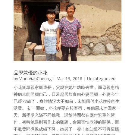
品學兼優的小花
by
Vian VianCheung
|
Mar 13, 2018
|
Uncategorized
小花於單親家庭成長，父親在她年幼時去世，而母親患精
神病未能照顧自己，日常起居飲食由外婆照顧，外婆今年
已經78歲了，身體情況大不如前，未能應付小花住校的生
活費。 初一開始，小花便要在校寄宿，每個周未才回家一
天。新學期充滿不同挑戰，課餘時間都在應付繁重的習
作，初時她遇到習作上的難題，會因害怕老師的關係，而
不敢發問導致成績下降，她哭了一餐！她知道不可再這樣