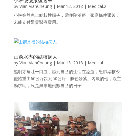
小琳慢慢康復過來
by
Vian VianCheung
|
Mar 13, 2018
|
Medical.2
小琳突然患上結核性腦炎，需住院治療，家庭條件艱苦，
未能支付昂貴醫療費用。
山窮水盡的結核病人
by
Vian VianCheung
|
Mar 13, 2018
|
Medical
熊明才每吐一口血，感到自己的生命在流逝，患肺結核令
他體重由60公斤跌到50公斤，臉色發紫。內歛的他，沒主
動求助，只是無奈地倒數自己的日子