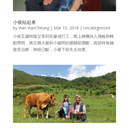
小俊站起來
by
Vian VianCheung
|
Mar 15, 2018
|
Uncategorized
小俊五歲時隨父母到安徽省打工，爬上磚機掉入飛輪和轉
動帶間，將左脚大腿和小腿間的髕關節攪斷，因當時無錢
接受治療，神經已斷，小腿下部失去知覺。