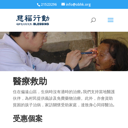
21523296
info@obhk.org
醫療救助
住在偏遠山區，生病時沒有適時的治療｡我們支持當地醫護
伙伴，為村民提供義診及免費藥物治療。此外，亦會資助
貧困的孩子治病，家訪關懷受助家庭，達致身心同得醫治｡
受惠個案