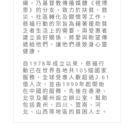
織，乃基督教傳播媒體《視博
恩》的分支，致力於扶貧、救
災、社區轉化及關懷等工作。
慈福行動的宗旨為藉著援助貧
乏者生活上的需要，與受惠者
建立良好關係，將愛與盼望傳
遞給他們，讓他們達致身心靈
健康。
自1978年成立以來，慈福行
動已在世界各地共105個國家
服務，全球受惠人數超過2.61
億人次，並由1999年起開始
在中國的服務，先後在香港、
北京及蘭州設立辦公室，幫助
包括貴州、四川、雲南、河
北、山西等地區的貧困人士。