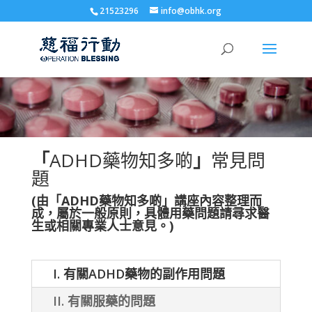
21523296
info@obhk.org
「
ADHD藥物知多啲
」
常見問
題
(由「
ADHD
藥物知多啲」講座內容整理而
成，屬於一般原則，具體用藥問題請尋求醫
生或相關專業人士意見。)
I. 有關ADHD藥物的副作用問題
II. 有關服藥的問題