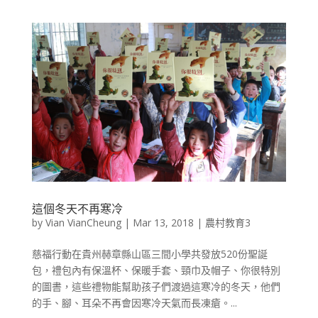
這個冬天不再寒冷
by
Vian VianCheung
|
Mar 13, 2018
|
農村教育3
慈福行動在貴州赫章縣山區三間小學共發放520份聖誕
包，禮包內有保溫杯、保暖手套、頸巾及帽子、你很特別
的圖書，這些禮物能幫助孩子們渡過這寒冷的冬天，他們
的手、腳、耳朵不再會因寒冷天氣而長凍瘡。...