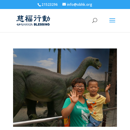
21523296
info@obhk.org