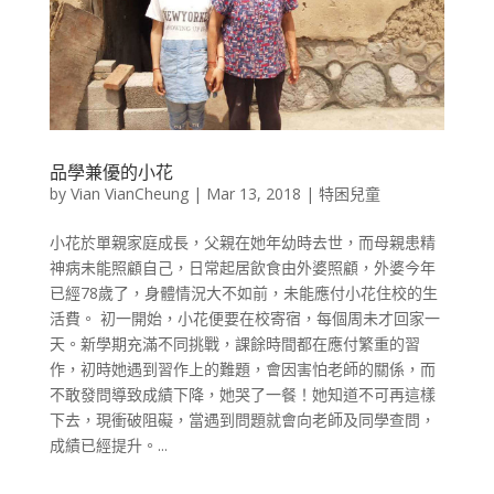
品學兼優的小花
by
Vian VianCheung
|
Mar 13, 2018
|
特困兒童
小花於單親家庭成長，父親在她年幼時去世，而母親患精
神病未能照顧自己，日常起居飲食由外婆照顧，外婆今年
已經78歲了，身體情況大不如前，未能應付小花住校的生
活費。 初一開始，小花便要在校寄宿，每個周未才回家一
天。新學期充滿不同挑戰，課餘時間都在應付繁重的習
作，初時她遇到習作上的難題，會因害怕老師的關係，而
不敢發問導致成績下降，她哭了一餐！她知道不可再這樣
下去，現衝破阻礙，當遇到問題就會向老師及同學查問，
成績已經提升。...