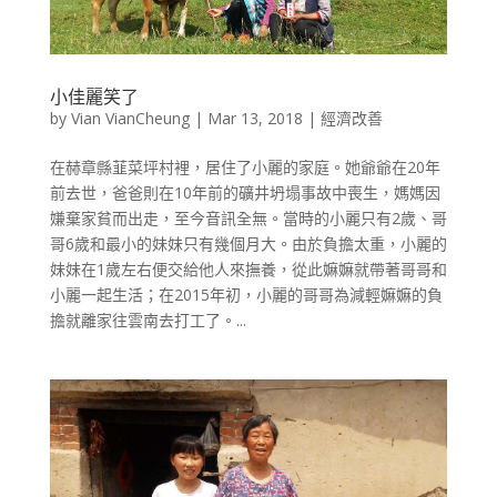
小佳麗笑了
by
Vian VianCheung
|
Mar 13, 2018
|
經濟改善
在赫章縣韮菜坪村裡，居住了小麗的家庭。她爺爺在20年
前去世，爸爸則在10年前的礦井坍塌事故中喪生，媽媽因
嫌棄家貧而出走，至今音訊全無。當時的小麗只有2歲、哥
哥6歲和最小的妹妹只有幾個月大。由於負擔太重，小麗的
妹妹在1歲左右便交給他人來撫養，從此嫲嫲就帶著哥哥和
小麗一起生活；在2015年初，小麗的哥哥為減輕嫲嫲的負
擔就離家往雲南去打工了。...