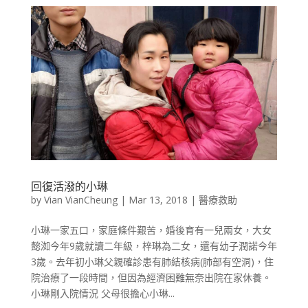
回復活潑的小琳
by
Vian VianCheung
|
Mar 13, 2018
|
醫療救助
小琳一家五口，家庭條件艱苦，婚後育有一兒兩女，大女
懿洳今年9歲就讀二年級，梓琳為二女，還有幼子潤諾今年
3歲。去年初小琳父親確診患有肺結核病(肺部有空洞)，住
院治療了一段時間，但因為經濟困難無奈出院在家休養。
小琳剛入院情況 父母很擔心小琳...