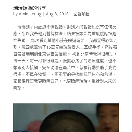
瑞瑞媽媽的分享
by
Arvin Leung
|
Aug 3, 2018
|
回聲項目
「瑞瑞到了兩歲還不懂說話，對別人的說話也沒有任何反
應，所以我帶他到醫院檢查，結果被診斷為重度感應神經
性失聰。 每次看到其他小孩在唱遊玩耍，我都覺得心如刀
割。我四處籌借了15萬元給瑞瑞做人工耳蝸手術，然後獨
自帶著瑞瑞到北京做言語治療。 初到北京時覺得很無助，
每一天、每一秒都很難過，既擔心孩子的治療進度，也不
想跟別人接觸，完全沈溺在痛苦中。慈福行動幫助了我們
很多，不單在物質上，更重要的是帶給我們信心和希望。
家長課程讓我更瞭解自己，也更瞭解瑞瑞，重拾對未來的
盼望。...