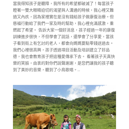
當我得知孩子是聽障，我所有的希望都破滅了！每當孩子
瞪著一雙大眼睛迫切的渴望與人溝通的時候，我心裡又難
過又內疚，因為家裡實在是沒有錢給孩子做康復治療。但
慈福行動給了我們一家及時的幫助，我心裡充滿感激，重
燃起了希望。 告訴大家一個好消息，孩子經過一年的康復
訓練進步很快，不但學會了說話，還學會了分享愛，當孩
子看到街上有乞討的老人，都會向媽媽要點零錢送過去。
我們心裡很高興，孩子透過項目活動及培訓建立了好品
德，我也會教育孩子把這種愛傳承下去。 看著孩子天真快
樂的笑臉，由衷的對你們說聲謝謝，是您們讓我的孩子聽
到了美妙的音樂，聽到了小鳥歌唱。...